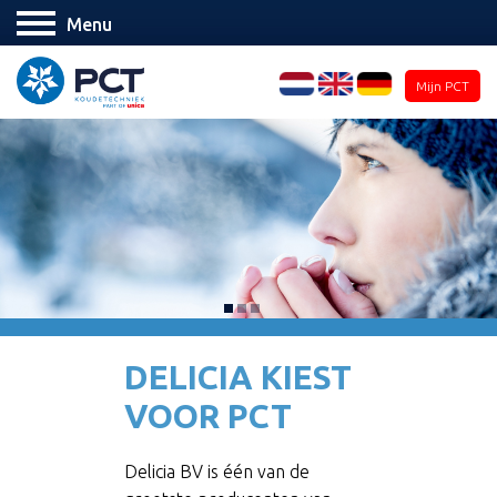
Menu
Mijn PCT
DELICIA KIEST
VOOR PCT
Delicia BV is één van de