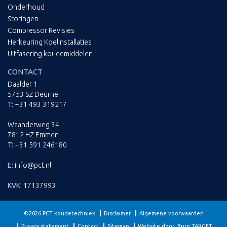
Onderhoud
Storingen
Compressor Revisies
Herkeuring Koelinstallaties
Uitfasering koudemiddelen
CONTACT
Daalder 1
5753 SZ Deurne
T:
+31 493 319217
Waanderweg 34
7812 HZ Emmen
T:
+31 591 246180
E:
info@pct.nl
KVK:
17137993
©2026 PCT koudetechniek
Disclaimer
Algemene voorwaarden
Privacy statement
Contact
Sitemap
Website door: Buro TARGET