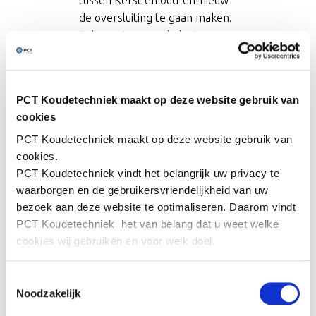
tussen Kerst en oud-en-nieuw
de oversluiting te gaan maken.
In haar eigen werkplaats pre-
fabt PCT grote delen van de
installatie zodat deze op locatie
van Delicia alleen
PCT Koudetechniek maakt op deze website gebruik van
afgemonteerd hoeven te
cookies
worden. Op deze wijze wordt
PCT Koudetechniek
maakt op deze website gebruik van
een flinke tijdswinst
cookies.
gerealiseerd en ondervindt de
PCT Koudetechniek
vindt het belangrijk uw privacy te
productie van Delicia zo weinig
waarborgen en de gebruikersvriendelijkheid van uw
mogelijk hinder van de
bezoek aan deze website te optimaliseren. Daarom vindt
werkzaamheden.
PCT Koudetechniek
het van belang dat u weet welke
cookies wij gebruiken en voor welk doel.
We gebruiken cookies om content en advertenties te
Toestemmingsselectie
personaliseren, om functies voor social media te bieden
Noodzakelijk
en om ons websiteverkeer te analyseren. Ook delen we