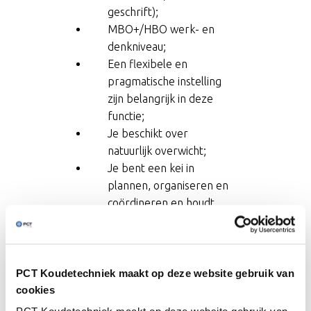
geschrift);
MBO+/HBO werk- en
denkniveau;
Een flexibele en
pragmatische instelling
zijn belangrijk in deze
functie;
Je beschikt over
natuurlijk overwicht;
Je bent een kei in
plannen, organiseren en
coördineren en houdt
het hoofd altijd koel;
Je hebt kennis van
koudetechniek (f-
gassen);
PCT Koudetechniek maakt op deze website gebruik van
Kennis van industriële
cookies
koudetechniek (NH3,