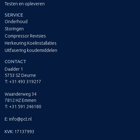
Testen en opleveren
SERVICE
Onderhoud
Storingen
Compressor Revisies
Herkeuring Koelinstallaties
Uitfasering koudemiddelen
CONTACT
Daalder 1
5753 SZ Deurne
T:
+31 493 319217
Waanderweg 34
7812 HZ Emmen
T:
+31 591 246180
E:
info@pct.nl
KVK:
17137993