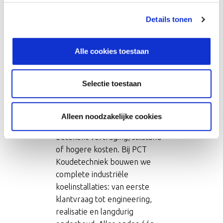
Over ons
Details tonen
Industriële koudetechniek is
geen standaard installatiewerk.
Alle cookies toestaan
Het gaat om grote vermogens,
complexe koelprocessen en
Selectie toestaan
installaties die dag en nacht
moeten draaien in de
(voedingsmiddelen)industrie.
Alleen noodzakelijke cookies
Eén fout in de voorbereiding
betekent vertraging, stilstand
of hogere kosten. Bij PCT
Koudetechniek bouwen we
complete industriële
koelinstallaties: van eerste
klantvraag tot engineering,
realisatie en langdurig