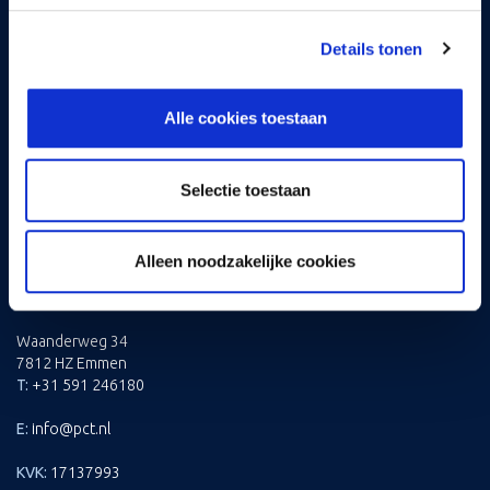
Testen en opleveren
Details tonen
SERVICE
Onderhoud
Storingen
Alle cookies toestaan
Compressor Revisies
Herkeuring Koelinstallaties
Uitfasering koudemiddelen
Selectie toestaan
CONTACT
Daalder 1
Alleen noodzakelijke cookies
5753 SZ Deurne
T:
+31 493 319217
Waanderweg 34
7812 HZ Emmen
T:
+31 591 246180
E:
info@pct.nl
KVK:
17137993