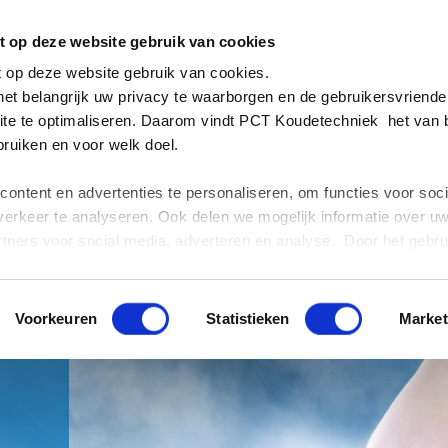
H
 op deze website gebruik van cookies
 op deze website gebruik van cookies.
 het belangrijk uw privacy te waarborgen en de gebruikersvriendel
te te optimaliseren. Daarom vindt
PCT Koudetechniek
het van 
ruiken en voor welk doel.
ontent en advertenties te personaliseren, om functies voor soci
erkeer te analyseren. Ook delen we mogelijk informatie over u
tners voor social media, adverteren en analyse. Door het gebr
rd met onze cookies. In dit Cookie Statement leest u verder we
toestemming kunt wijzigen of intrekken.
Voorkeuren
Statistieken
Market
º
º
º