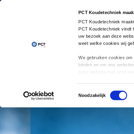
PCT Koudetechniek maakt
PCT Koudetechniek
maakt
PCT Koudetechniek
vindt
uw bezoek aan deze websi
weet welke cookies wij geb
We gebruiken cookies om c
bieden en om ons websitev
onze website met onze par
onze website gaat u akkoo
wij gebruiken en hoe u uw 
Toestemmingsselectie
Noodzakelijk
THE PERFECT DEGREE
THE PERFECT DEGREE
THE PERFECT DEGREE