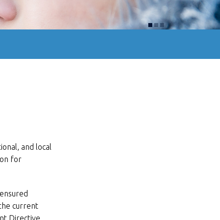
ional, and local
ion for
 ensured
the current
nt Directive