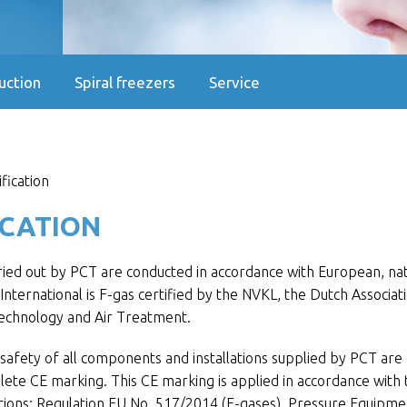
uction
Spiral freezers
Service
fication
ICATION
arried out by PCT are conducted in accordance with European, nat
International is F-gas certified by the NVKL, the Dutch Associat
Technology and Air Treatment.
 safety of all components and installations supplied by PCT are
ete CE marking. This CE marking is applied in accordance with 
tions: Regulation EU No. 517/2014 (F-gases), Pressure Equipme