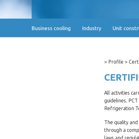
Business cooling
Industry
Unit constr
>
Profile
> Certi
CERTIF
All activities c
guidelines. PCT 
Refrigeration 
The quality and
through a compl
laws and regula