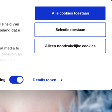
ome
Profile
Projects
News
Contact
Alle cookies toestaan
ijkheid van
Selectie toestaan
belang dat u
Mijn PCT
Alleen noodzakelijke cookies
al media te
w gebruik van
uiken van
lke cookies
ing
Details tonen