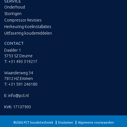
SERVICE
Onderhoud
Storingen
Compressor Revisies
Herkeuring Koelinstallaties
Uitfasering koudemiddelen
CONTACT
Daalder 1
5753 SZ Deurne
T:
+31 493 319217
Waanderweg 34
7812 HZ Emmen
T:
+31 591 246180
E:
info@pct.nl
KVK:
17137993
©2026 PCT koudetechniek
Disclaimer
Algemene voorwaarden