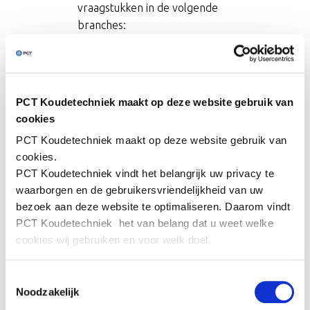
vraagstukken in de volgende
branches:
Voedingsmiddelen industrie
Proceskoeling
Distributie en opslag
PCT Koudetechniek maakt op deze website gebruik van
Utiliteit
cookies
Bedrijfszekerheid
PCT Koudetechniek
maakt op deze website gebruik van
cookies.
Bedrijfszekerheid en een laag
PCT Koudetechniek
vindt het belangrijk uw privacy te
energieverbruik, zijn twee van
waarborgen en de gebruikersvriendelijkheid van uw
de voornaamste
bezoek aan deze website te optimaliseren. Daarom vindt
randvoorwaarden waaraan een
PCT Koudetechniek
het van belang dat u weet welke
koelinstallatie moet voldoen.
cookies wij gebruiken en voor welk doel.
PCT realiseert dit door gebruik
te maken van een goed
We gebruiken cookies om content en advertenties te
Toestemmingsselectie
technisch ontwerp, toepassing
personaliseren, om functies voor social media te bieden
Noodzakelijk
van hoogwaardige
en om ons websiteverkeer te analyseren. Ook delen we