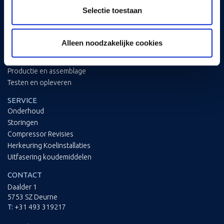
Opslag en distributie
Selectie toestaan
Utiliteit
UNITBOUW
Alleen noodzakelijke cookies
Kennis
Ontwerp
Productie en assemblage
Testen en opleveren
SERVICE
Onderhoud
Storingen
Compressor Revisies
Herkeuring Koelinstallaties
Uitfasering koudemiddelen
CONTACT
Daalder 1
5753 SZ Deurne
T:
+31 493 319217