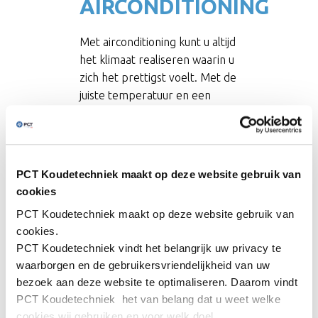
AIRCONDITIONING
Met airconditioning kunt u altijd
het klimaat realiseren waarin u
zich het prettigst voelt. Met de
juiste temperatuur en een
comfortabele luchtvochtigheid.
Dus zeker niet te klam, cruciaal
in de vochtige, broeierige
Nederlandse zomers. Moderne
PCT Koudetechniek maakt op deze website gebruik van
airco-installaties leveren
cookies
schone, gezonde, gekoelde
PCT Koudetechniek
maakt op deze website gebruik van
en/of verwarmde lucht,
cookies.
ontvochtigen de lucht en
PCT Koudetechniek
vindt het belangrijk uw privacy te
voorkomen schimmelvorming.
waarborgen en de gebruikersvriendelijkheid van uw
Dit alles zonder tocht en
bezoek aan deze website te optimaliseren. Daarom vindt
lawaai. Kortom, met
PCT Koudetechniek
het van belang dat u weet welke
airconditioning voelt u zich
cookies wij gebruiken en voor welk doel.