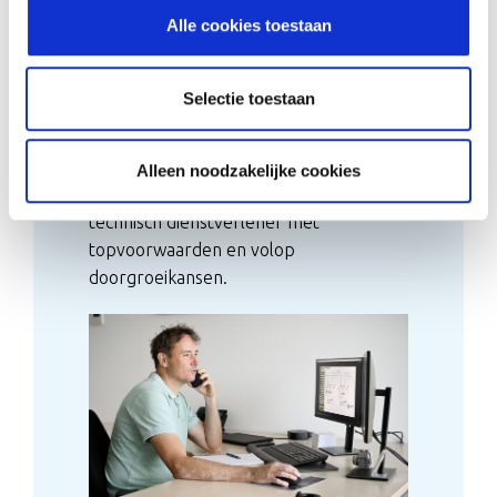
Alle cookies toestaan
Jouw uitdaging als Operations
Coördinator
Selectie toestaan
Houd jij het hoofd koel en de operatie
draaiende? Word dé spil tussen service,
onderhoud en projecten. Kom dan
Alleen noodzakelijke cookies
werken bij een toonaangevende
technisch dienstverlener met
topvoorwaarden en volop
doorgroeikansen.