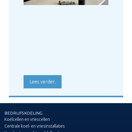
Lees verder.
BEDRIJFSKOELING
Koelcellen en vriescellen
Centrale koel- en vriesinstallaties