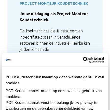
PROJECT MONTEUR KOUDETECHNIEK
Jouw uitdaging als Project Monteur
Koudetechniek
De koelmachines die jij installeert en
inbedrijfstelt staan in verschillende
sectoren binnen de industrie. Hierbij kan
je denken aan de
voedingsmiddelenindustrie en grote
distributiecentra. Je gaat middelgrote
tot (zeer) grote installaties installeren
die kunnen zijn voorzien van
PCT Koudetechniek maakt op deze website gebruik van
synthetische koudemiddelen maar
cookies
steeds vaker van natuurlijke
PCT Koudetechniek
maakt op deze website gebruik van
koudemiddelen zoals CO², ammoniak en
cookies.
propaan.
PCT Koudetechniek
vindt het belangrijk uw privacy te
waarborgen en de gebruikersvriendelijkheid van uw